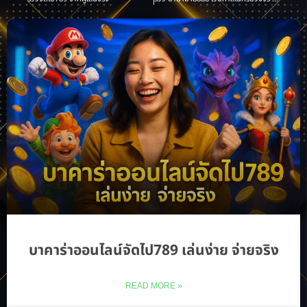
บาคาร่าออนไลน์จัดไป789 เล่นง่าย จ่ายจริง
READ MORE »