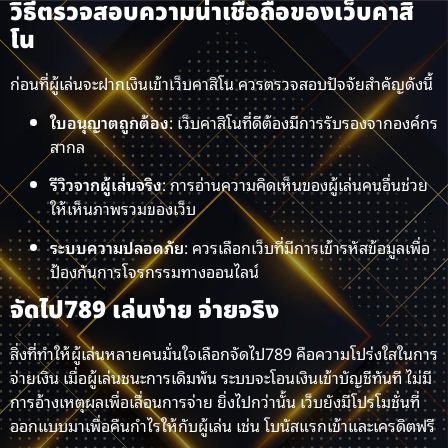
วิธีตรวจสอบความน่าเชื่อถือของเว็บคาสิ
โน
ก่อนที่ผู้เล่นจะฝากเงินเข้าเว็บคาสิโน ควรตรวจสอบปัจจัยสำคัญดังนี้
ใบอนุญาตถูกต้อง
: เว็บคาสิโนที่ดีต้องมีการรับรองจากองค์กร
สากล
รีวิวจากผู้เล่นจริง
: การอ่านความคิดเห็นของผู้เล่นคนอื่นช่วย
ให้เห็นภาพรวมของเว็บ
ระบบความปลอดภัย
: ควรเลือกเว็บที่มีการเข้ารหัสข้อมูลเพื่อ
ป้องกันการโจรกรรมทางออนไลน์
จัดไป789 เล่นง่าย จ่ายจริง
สิ่งที่ทำให้ผู้เล่นหลายคนมั่นใจเลือกจัดไป789 คือความโปร่งใสในการ
จ่ายเงิน เมื่อผู้เล่นชนะการเดิมพัน ระบบจะโอนเงินเข้าบัญชีทันที ไม่มี
การอ้างเหตุผลเพื่อเลื่อนการจ่าย ยิ่งไปกว่านั้น เว็บยังมีโปรโมชั่นที่
ออกแบบมาเพื่อคืนกำไรให้กับผู้เล่น เช่น โบนัสแรกเข้าและเครดิตฟรี