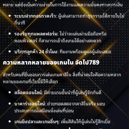
หลาย แต่ยังเน้นความง่ายในการใช้งานและความมั่นคงทางการเงิน
ระบบฝากถอนรวดเร็ว
: ผู้เล่นสามารถทำธุรกรรมได้ภายในไม่
กี่นาที
รองรับทุกแพลตฟอร์ม
: ไม่ว่าจะเล่นผ่านมือถือหรือ
คอมพิวเตอร์ ก็สามารถเข้าถึงเกมได้อย่างสะดวก
บริการลูกค้า 24 ชั่วโมง
: ทีมงานพร้อมดูแลผู้เล่นเสมอ
ความหลากหลายของเกมใน จัดไป789
สำหรับคนที่ชื่นชอบการเล่นเกมคาสิโน สิ่งที่น่าสนใจคือความหลาก
หลายของเกมที่เว็บนี้มีให้เลือก
สล็อตออนไลน์
: มีค่ายเกมชั้นนำที่ผู้เล่นรู้จักกันดี
บาคาร่าออนไลน์
: ถ่ายทอดสดจากคาสิโนจริง มอบ
ประสบการณ์เสมือนนั่งเล่นที่บ่อน
เกมยิงปลาและเกมอื่นๆ
: เพิ่มสีสันให้ผู้เล่นไม่รู้สึกเบื่อ