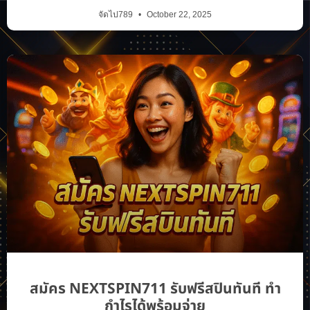
จัดไป789
October 22, 2025
สมัคร NEXTSPIN711 รับฟรีสปินทันที ทำ
กำไรได้พร้อมจ่าย