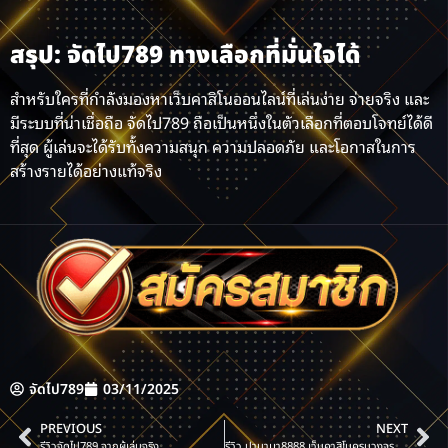
สรุป: จัดไป789 ทางเลือกที่มั่นใจได้
สำหรับใครที่กำลังมองหาเว็บคาสิโนออนไลน์ที่เล่นง่าย จ่ายจริง และ
มีระบบที่น่าเชื่อถือ จัดไป789 ถือเป็นหนึ่งในตัวเลือกที่ตอบโจทย์ได้ดี
ที่สุด ผู้เล่นจะได้รับทั้งความสนุก ความปลอดภัย และโอกาสในการ
สร้างรายได้อย่างแท้จริง
จัดไป789
03/11/2025
PREVIOUS
NEXT
รีวิวจัดไป789 จากผู้เล่นจริง
รีวิว ปานามา8888 เว็บคาสิโนครบวงจร ลงทุนด้วยคุ้ม