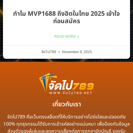
ทำไม MVP1688 ถึงฮิตในไทย 2025 เข้าใจ
ก่อนสมัคร
READ MORE »
จัดไป789
November 9, 2025
เกี่ยวกับเรา
จัดไป789 คือเว็บตรงสล็อตที่ให้บริการอย่างโปร่งใสและปลอดภัย
100% ทุกธุรกรรมได้รับการเข้ารหัสอย่างแน่นหนา เพื่อป้องกันข้อมูล
ส่วนตัวของผู้เล่นและลดความเสี่ยงต่อการถูกอายัดบัญชี รองรับ